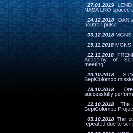
27.01.2019
LEND i
NASA LRO spacecra
14.12.2018
DAN's 
neutron pulse
03.12.2018
MGNS in
15.11.2018
MGNS in
12.11.2018
FREND f
Academy of Scie
meeting
20.10.2018
Succ
BepiColombo missio
18.10.2018
Dress
successfully perfor
12.10.2018
The c
BepiColombo Projec
05.10.2018
The co
repeated due to scri