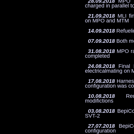
28.09.2018
MPO a
charged in parallel 
21.09.2018
MLI fin
on MPO and MTM
14.09.2018
Refuel
07.09.2018
Both mo
31.08.2018
MPO rad
completed
24.08.2018
Final 
electricalmating o
17.08.2018
Harness
configuration was c
10.08.2018
Requ
modifictions
03.08.2018
BepiCo
SVT-2
27.07.2018
BepiCo
configuration