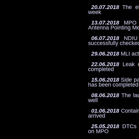
20.07.2018
The ele
week
13.07.2018
MPO ML
Antenna Pointing M
06.07.2018
NDIU 
successfully checke
29.06.2018
MLI act
22.06.2018
Leak c
completed
15.06.2018
Side pa
has been completed
08.06.2018
The lau
well
01.06.2018
Contain
arrived
25.05.2018
DTCs (
on MPO