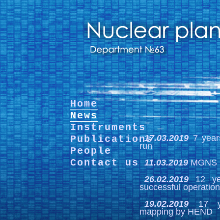
Home
News
Instruments
17.03.2019
7 years
Publications
run
People
Contact us
11.03.2019
MGNS in
26.02.2019
12 yea
successful operatio
19.02.2019
17 yea
mapping by HEND