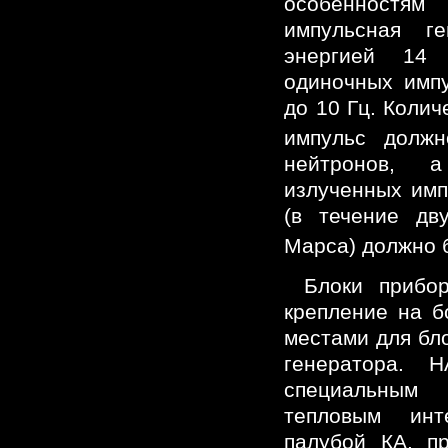
особенностям
импульсная г
энергией 14
одиночных импу
до 10 Гц. Колич
импульс долж
нейтронов, 
излученных имп
(в течение дв
Марса) должно 
Блоки прибо
крепление на б
местами для бло
генератора. 
специальны
тепловым ин
палубой КА, п