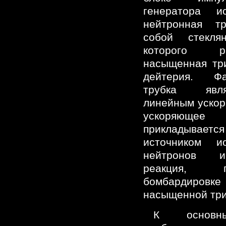
генератора ис
нейтронная тр
собой стекля
которого р
насыщенная тр
дейтерия. Фа
трубка явл
линейным ускор
ускоряющ
прикладывае
источником и
нейтронов и
реакция, 
бомбардировк
насыщенной три
К основны