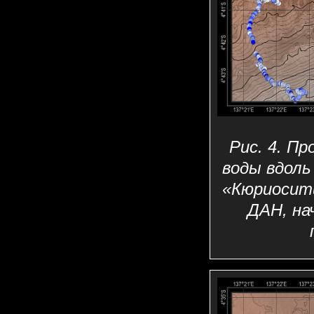
Рис. 4. П
воды вдоль
«Кюриосит
ДАН, на