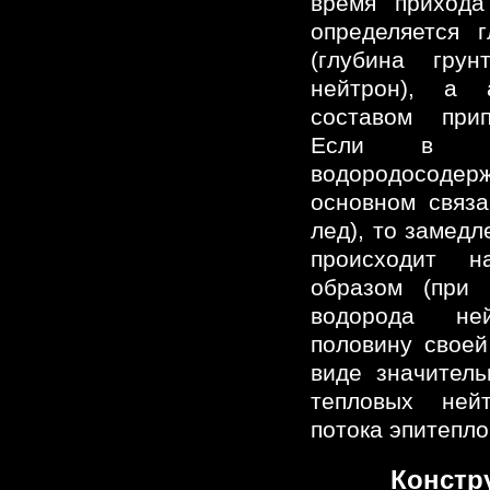
время прихода
определяется 
(глубина гру
нейтрон), а 
составом прип
Если в гру
водородосоде
основном связ
лед), то замед
происходит н
образом (при 
водорода не
половину своей
виде значитель
тепловых ней
потока эпитепл
Констр