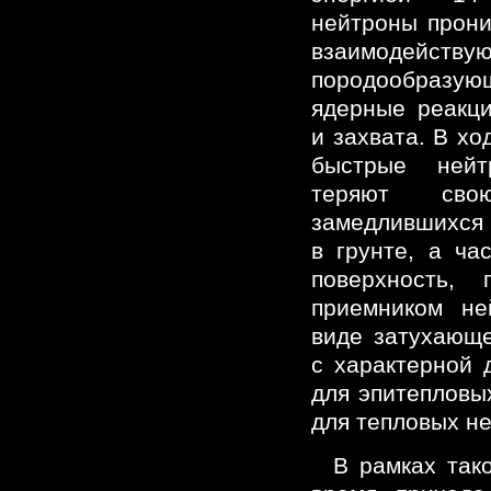
нейтроны прони
взаимодейству
породообразу
ядерные реакци
и захвата. В хо
быстрые ней
теряют сво
замедлившихся
в грунте, а ча
поверхность, 
приемником не
виде затухающ
с характерной 
для эпитепловы
для тепловых н
В рамках так