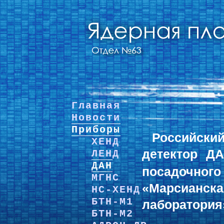
Главная
Новости
Приборы
Российс
ХЕНД
детектор Д
ЛЕНД
ДАН
посадочно
МГНС
«Марсиа
НС-ХЕНД
БТН-М1
лаборатория
БТН-М2