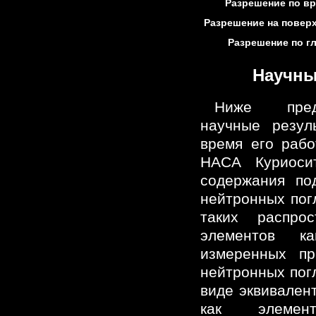
Разрешение по вр
Разрешение на поверх
Разрешение по гл
Научны
Ниже пред
научные резул
время его раб
НАСА Куриоси
содержания по
нейтронных пог
таких распрос
элементов к
измеренных п
нейтронных пог
виде эквивален
как элемент