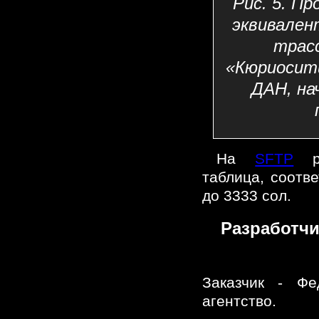
Рис. 5. П
эквивален
трас
«Кюриосит
ДАН, на
На
SFTP
ра
таблица, соотв
до 3333 сол.
Разработчи
Заказчик - Фе
агентство.