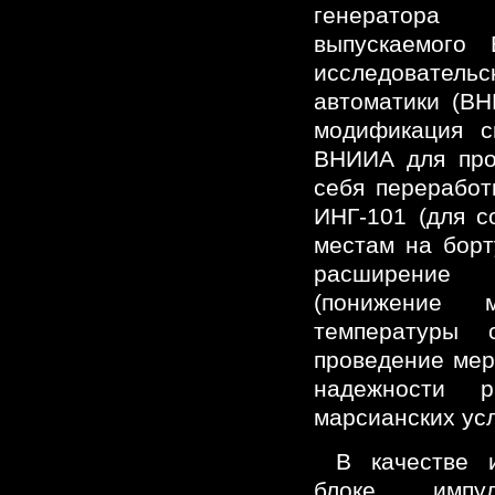
генератора
выпускаемого 
исследовате
автоматики (ВН
модификация с
ВНИИА для про
себя переработ
ИНГ-101 (для с
местам на борт
расширение 
(понижение 
температуры
проведение ме
надежности 
марсианских ус
В качестве 
блоке импул