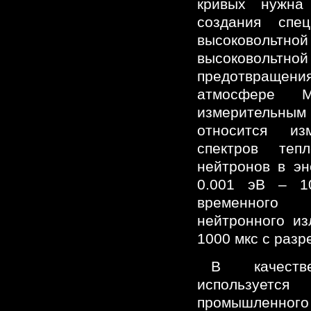
кривых нужна
создания спец
высоковольтно
высоковоль
предотвращени
атмосфере 
измерительным
относится из
спектров теп
нейтронов в эн
0.001 эВ – 1
временного 
нейтронного из
1000 мкс с разр
В качест
используе
промышлен