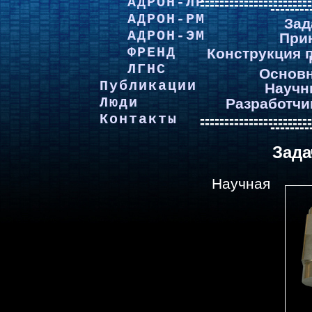
-----------------------
АДРОН-ЛР
-----------------------
--------
АДРОН-РМ
Зад
АДРОН-ЭМ
При
ФРЕНД
Конструкция 
ЛГНС
Основ
Публикации
Научн
Люди
Разработчи
-----------------------
Контакты
-----------------------
--------
Зада
Научная