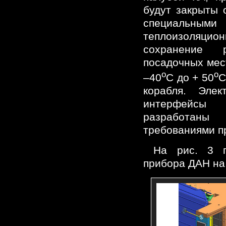
будут закрыты 
специальн
теплоизоляцио
сохранение 
посадочных мес
o
o
–40
C до + 50
C
корабля. Элек
интерфейсы
разработаны
требованиями п
На рис. 3 п
прибора ДАН на