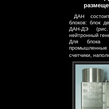
размеще
ДАН состои
блоков: блок д
ДАН-ДЭ (рис
нейтронный гене
Для блока Д
промышленны
счетчики, напо