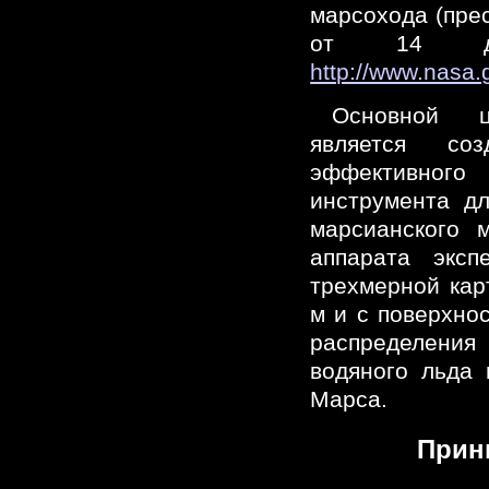
марсохода (пре
от 14 де
http://www.nasa.
Основной 
является со
эффективн
инструмента д
марсианского 
аппарата эксп
трехмерной карт
м и с поверхно
распределен
водяного льда 
Марса.
Прин