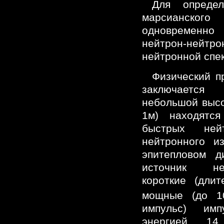
Для определ
марсианского
одновременно
нейтрон-нейтр
нейтронной спе
Физический п
заключаетс
небольшой высо
1м) находятся
быстрых ней
нейтронного и
эпитепловом д
источник не
короткие (дли
мощные (до 1
импульс) им
энергией 14