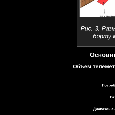
Рис. 3. Ра
борту 
Основн
Объем телемет
Потреб
Ра
Диапазон эн