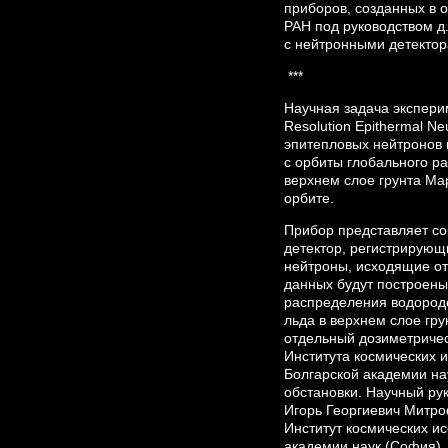
приборов, созданных в 
РАН под руководством д
с нейтронными детектор
***
Научная задача экспер
Resolution Epithermal Ne
эпитепловых нейтронов 
с орбиты глобального р
верхнем слое грунта Ма
орбите.
Прибор представляет с
детектор, регистрирующ
нейтроны, исходящие от
данных будут построены
распределения водород
льда в верхнем слое гр
отдельный дозиметриче
Института космических 
Болгарской академии на
обстановки. Научный рук
Игорь Георгиевич Митро
Институт космических и
академии наук (София),